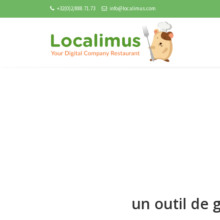
+32(0)2/888.71.73
info@localimus.com
un outil de