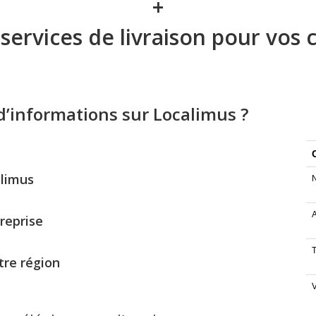
+
ervices de livraison pour vos 
d’informations sur Localimus ?
alimus
A
reprise
re région